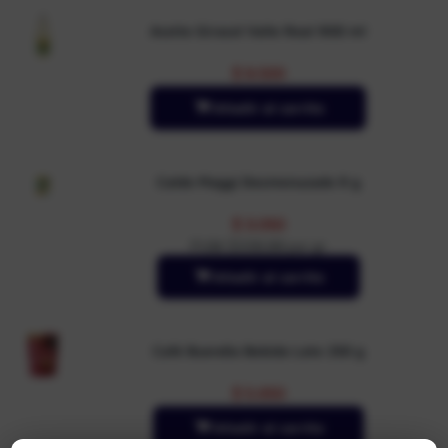
Aceite Girasol Valle Real 900 ml
$
9.500
Añadir al carrito
Caldo Maggi Desmenuzado 9 g
$
3.050
PUM: $338,88 por gr
Añadir al carrito
Café Buendia Bebida Late 250 g
$
5.650
Añadir al carrito