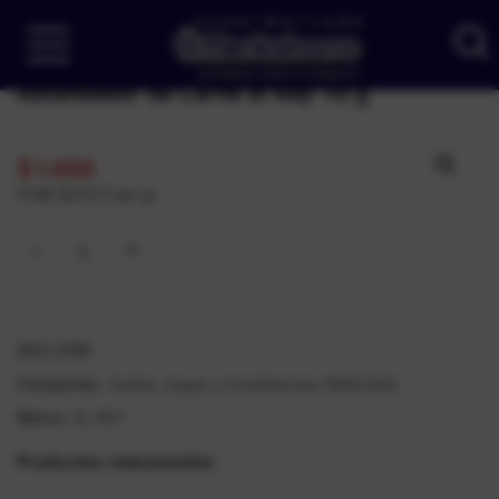
Ablandador de Carne el Rey 70 g
$
1.650
PUM: $23,57 por gr
SKU:
2195
Caldos, Sopas y Condimentos
MERCADO
Categorías:
,
EL REY
Marca:
Productos relacionados