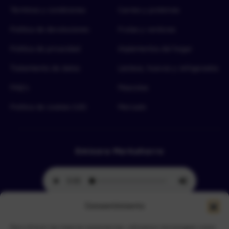
Términos y condiciones
Carnes y proteínas
Política de devoluciones
Frutas y verduras
Política de privacidad
Implementos del hogar
Tratamiento de datos
Lácteos, huevos y refrigerados
FAQ’s
Mascotas
Política de cookies (UE)
Mercado
Emisora Merkahorro
Consentimiento
Para ofrecer las mejores experiencias, utilizamos tecnologías como