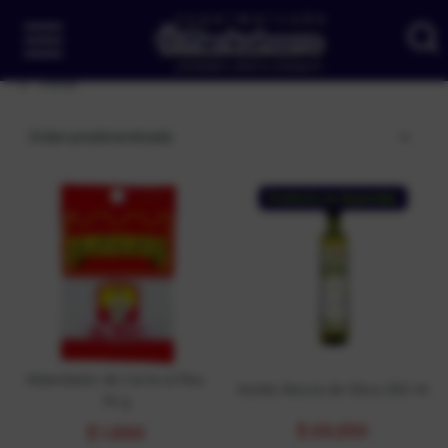
Filtrar
Orden predeterminado
Producto no disponible
Ablandador de Carne el Rey
Aceite Aburra de Oliva 250 ml
70 g
$
23.250
$
1.650