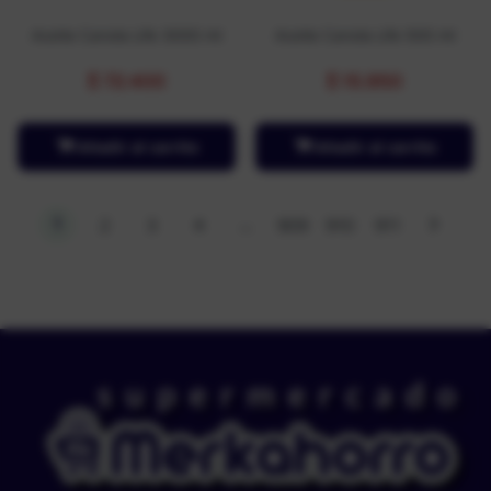
Aceite Canola Life 3000 ml
Aceite Canola Life 500 ml
$
72.400
$
15.950
Añadir al carrito
Añadir al carrito
1
…
2
3
4
909
910
911