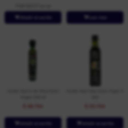
PUM: $23,57 por gr
Añadir al carrito
Leer más
Aceite Aburra de Oliva Extra
Aceite Aloe Hass Extra Virgen X
Virgen 500 ml
250
$
38.750
$
33.700
Añadir al carrito
Añadir al carrito