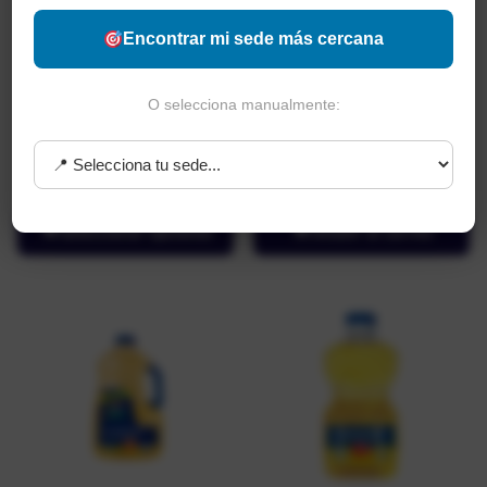
Encontrar mi sede más cercana
O selecciona manualmente:
Aceite Canola Life 1000 ml
Aceite Canola Life 1800 ml
$
28.500
-
$
56.900
$
48.850
Seleccionar opciones
Añadir al carrito