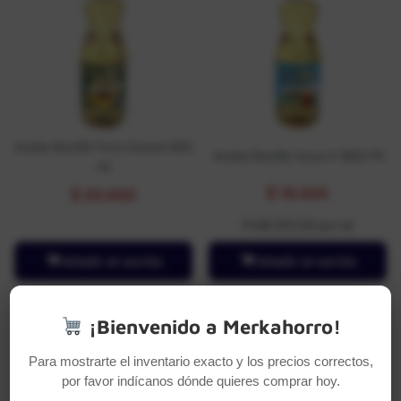
Aceite Bonlife Puro Girasol 900
Aceite Bonlife Soya X 1800 Ml
ml
$
19.000
$
33.400
PUM: $10,55 por ml
Añadir al carrito
Añadir al carrito
¡Bienvenido a Merkahorro!
Para mostrarte el inventario exacto y los precios correctos,
por favor indícanos dónde quieres comprar hoy.