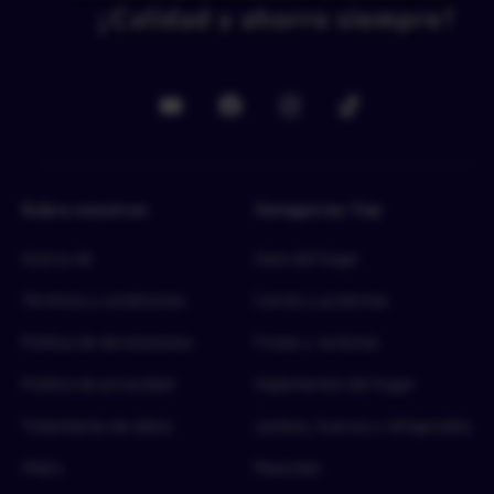
Sobre nosotros
Categorías Top
Acerca de
Aseo del hogar
Términos y condiciones
Carnes y proteínas
Política de devoluciones
Frutas y verduras
Política de privacidad
Implementos del hogar
Tratamiento de datos
Lácteos, huevos y refrigerados
FAQ’s
Mascotas