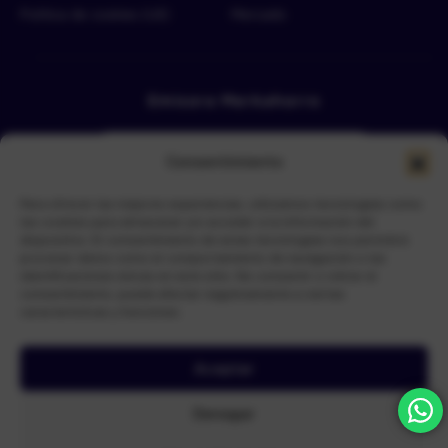
Política de cookies (UE)
Mercado
Emisora Merkahorro
Consentimiento
Para ofrecer las mejores experiencias, utilizamos tecnologías como
las cookies para almacenar y/o acceder a la información del
dispositivo. El consentimiento de estas tecnologías nos permitirá
procesar datos como el comportamiento de navegación o las
Selecciona tu sede más cercana
identificaciones únicas en este sitio. No consentir o retirar el
consentimiento, puede afectar negativamente a ciertas
características y funciones.
Aceptar
N.I.S Nueva Ingenieria de Sistemas
© Copyright 2026 –
| Todos
Denegar
los derechos reservados