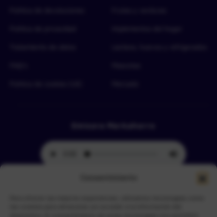
Política de devoluciones
Frutas y verduras
Política de privacidad
Implementos del hogar
Tratamiento de datos
Lácteos, huevos y refrigerados
FAQ’s
Mascotas
Política de cookies (UE)
Mercado
Emisora Merkahorro
Consentimiento
Para ofrecer las mejores experiencias, utilizamos tecnologías como
Selecciona tu sede más cercana
las cookies para almacenar y/o acceder a la información del
dispositivo. El consentimiento de estas tecnologías nos permitirá