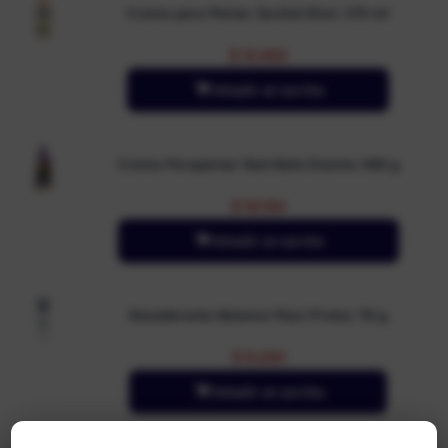
Crema para Peinar Savital Elixir 275 ml
$
15.600
Añadir al carrito
Crema Parapeinar Nutribela Enzimo 300 g
$
19.150
Añadir al carrito
Desodorante Balance Maxi Protec 70 g
$
9.200
Añadir al carrito