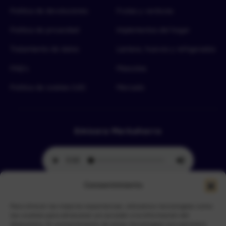
Política de devoluciones
Frutas y verduras
Política de privacidad
Implementos del hogar
Tratamiento de datos
Lácteos, huevos y refrigerados
FAQ’s
Mascotas
Política de cookies (UE)
Mercado
Emisora Merkahorro
Consentimiento
Para ofrecer las mejores experiencias, utilizamos tecnologías como
Selecciona tu sede más cercana
las cookies para almacenar y/o acceder a la información del
dispositivo. El consentimiento de estas tecnologías nos permitirá