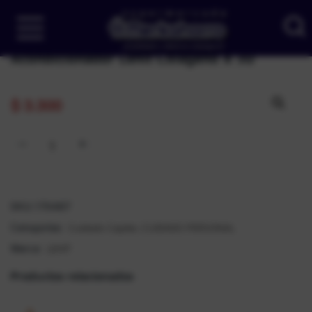
Acondicionador Lehit Colageno X 30
$
3.300
SKU:
176487
Cuidado Capilar
CUIDADO PERSONAL
Categorías:
,
LEHIT
Marca:
Productos relacionados