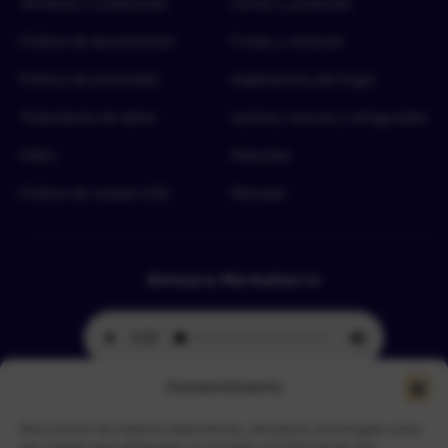
Términos y condiciones
Carnes y proteínas
Política de devoluciones
Frutas y verduras
Política de privacidad
Implementos del hogar
Tratamiento de datos
Lácteos, huevos y refrigerados
FAQ’s
Mascotas
Política de cookies (UE)
Mercado
Emisora Merkahorro
Consentimiento
Para ofrecer las mejores experiencias, utilizamos tecnologías como
Selecciona tu sede más cercana
las cookies para almacenar y/o acceder a la información del