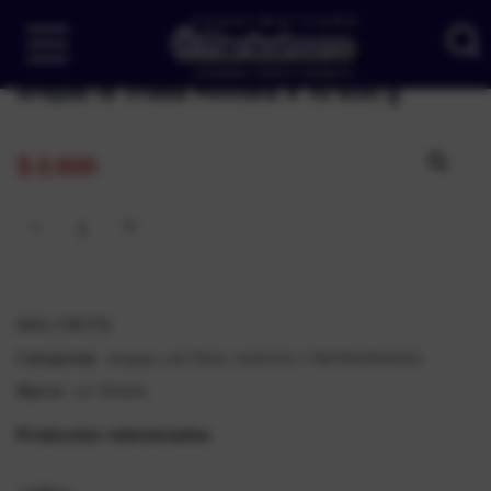
Arepas la Triada Minitela X 10 600 g
$
2.600
SKU:
178775
Arepas
LÁCTEOS, HUEVOS Y REFRIGERADOS
Categorías:
,
LA TRIADA
Marca:
Productos relacionados