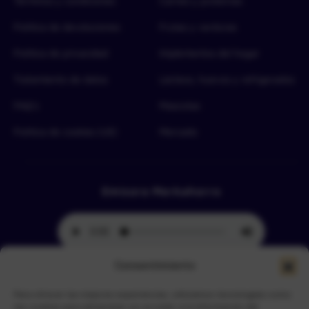
Términos y condiciones
Carnes y proteínas
Política de devoluciones
Frutas y verduras
Política de privacidad
Implementos del hogar
Tratamiento de datos
Lácteos, huevos y refrigerados
FAQ’s
Mascotas
Política de cookies (UE)
Mercado
Emisora Merkahorro
Consentimiento
Para ofrecer las mejores experiencias, utilizamos tecnologías como
Selecciona tu sede más cercana
las cookies para almacenar y/o acceder a la información del