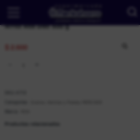
Arroz Roa Diez 500 g
$
2.600
SKU:
4713
Granos, Harinas y Pastas
MERCADO
Categorías:
,
ROA
Marca:
Productos relacionados