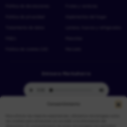
Política de devoluciones
Frutas y verduras
Política de privacidad
Implementos del hogar
Tratamiento de datos
Lácteos, huevos y refrigerados
FAQ’s
Mascotas
Política de cookies (UE)
Mercado
Emisora Merkahorro
Consentimiento
Para ofrecer las mejores experiencias, utilizamos tecnologías como
Selecciona tu sede más cercana
las cookies para almacenar y/o acceder a la información del
dispositivo. El consentimiento de estas tecnologías nos permitirá