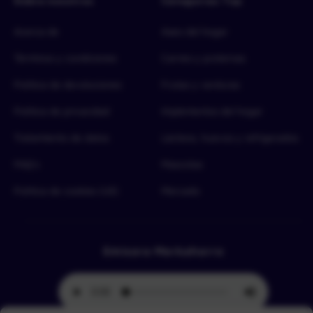
Sobre nosotros
Categorías Top
Acerca de
Aseo del hogar
Términos y condiciones
Carnes y proteínas
Política de devoluciones
Frutas y verduras
Política de privacidad
Implementos del hogar
Tratamiento de datos
Lácteos, huevos y refrigerados
FAQ’s
Mascotas
Política de cookies (UE)
Mercado
Emisora Merkahorro