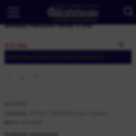
Bandeja Manzana Verde 5 und
$
11.100
Ahorra todos los Jueves un 25% en este producto!
SKU:
15114
FRUTAS Y VERDURAS
Frutas y Verduras
Categorías:
,
SIN MARCA
Marca:
Productos relacionados