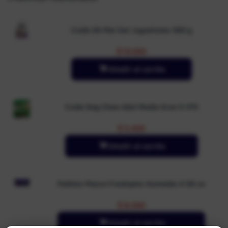
Cuido Oh Mai Gat Juguetones 500 g
$
13.050
Añadir al carrito
Cuido Dog Chow Adul Media Gran X 475
$
5.450
Añadir al carrito
Pañitos Masco Freskipets Humedos X 50 un
$
8.000
Añadir al carrito