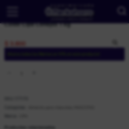
Cuido Cipa Conejos 1 kg
$
3.800
Ahorra todos los Martes un 10% en este producto!
SKU:
177170
Alimento para mascotas
MASCOTAS
Categorías:
,
CIPA
Marca:
Productos relacionados