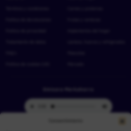
Términos y condiciones
Carnes y proteínas
Política de devoluciones
Frutas y verduras
Política de privacidad
Implementos del hogar
Tratamiento de datos
Lácteos, huevos y refrigerados
FAQ’s
Mascotas
Política de cookies (UE)
Mercado
Emisora Merkahorro
Consentimiento