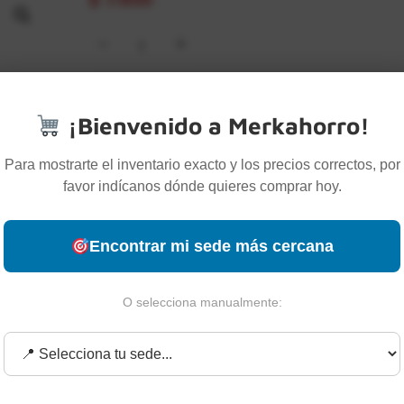
Añadir Al Carrito
¡Bienvenido a Merkahorro!
Para mostrarte el inventario exacto y los precios correctos, por
SKU:
10544
favor indícanos dónde quieres comprar hoy.
ASEO DEL HOGAR
Limpiadores y Desinfec
Categorías:
,
MUA
Marca:
Encontrar mi sede más cercana
O selecciona manualmente: