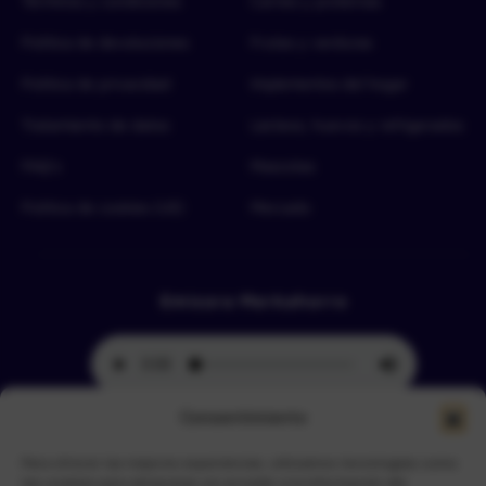
Términos y condiciones
Carnes y proteínas
Política de devoluciones
Frutas y verduras
Política de privacidad
Implementos del hogar
Tratamiento de datos
Lácteos, huevos y refrigerados
FAQ’s
Mascotas
Política de cookies (UE)
Mercado
Emisora Merkahorro
Consentimiento
Para ofrecer las mejores experiencias, utilizamos tecnologías como
Selecciona tu sede más cercana
las cookies para almacenar y/o acceder a la información del