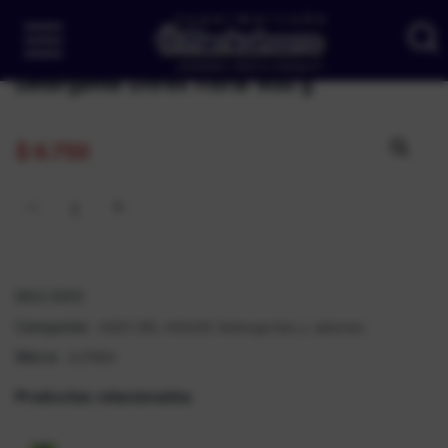
Detergente Ultrex Floral 900 g
$
6.750
SKU:
5313
ASEO DEL HOGAR
Detergentes y Jabones
Categorías:
,
ULTREX
Marca:
Productos relacionados