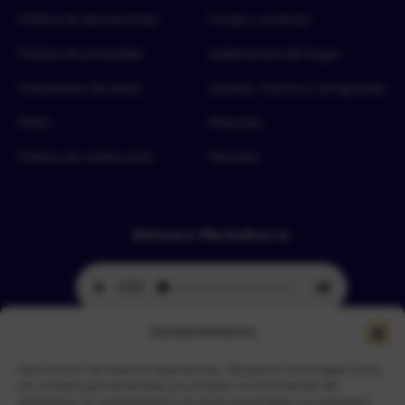
Política de devoluciones
Frutas y verduras
Política de privacidad
Implementos del hogar
Tratamiento de datos
Lácteos, huevos y refrigerados
FAQ’s
Mascotas
Política de cookies (UE)
Mercado
Emisora Merkahorro
Consentimiento
Para ofrecer las mejores experiencias, utilizamos tecnologías como
Selecciona tu sede más cercana
las cookies para almacenar y/o acceder a la información del
dispositivo. El consentimiento de estas tecnologías nos permitirá