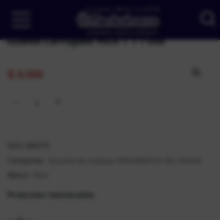
Guante Corrugado MUA T 7 1 und
$
5.000
SKU:
186075
Artículos de Limpieza
IMPLEMENTOS DEL HOGAR
Categorías:
,
MUA
Marca:
Productos relacionados