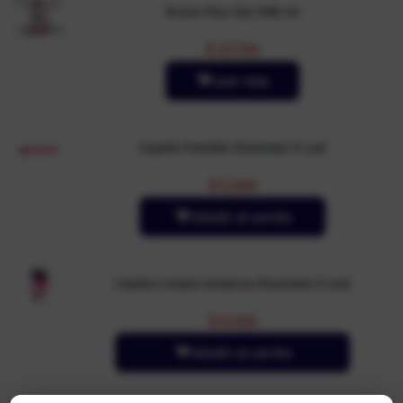
Producto
Drano Max Gel 946 ml
no
disponible
$
37.700
Leer más
Cepillo Felxible Rozenbal X und
$
5.000
Añadir al carrito
Cepillo Limpia Inodoroz Rozenbal X und
$
5.000
Añadir al carrito