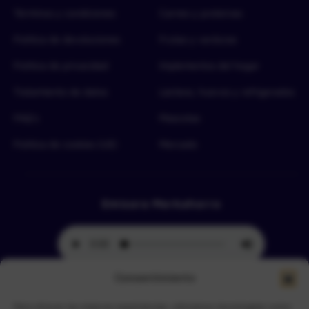
Términos y condiciones
Carnes y proteínas
Política de devoluciones
Frutas y verduras
Política de privacidad
Implementos del hogar
Tratamiento de datos
Lácteos, huevos y refrigerados
FAQ’s
Mascotas
Política de cookies (UE)
Mercado
Emisora Merkahorro
Consentimiento
Para ofrecer las mejores experiencias, utilizamos tecnologías como