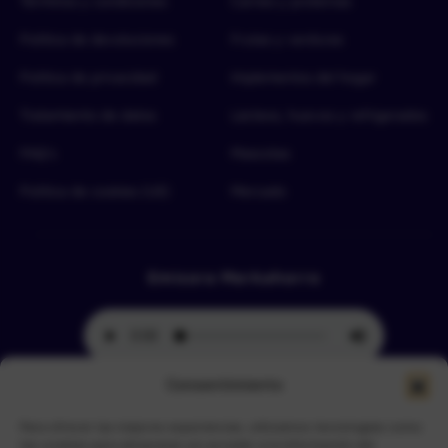
Términos y condiciones
Carnes y proteínas
Política de devoluciones
Frutas y verduras
Política de privacidad
Implementos del hogar
Tratamiento de datos
Lácteos, huevos y refrigerados
FAQ’s
Mascotas
Política de cookies (UE)
Mercado
Emisora Merkahorro
Consentimiento
Para ofrecer las mejores experiencias, utilizamos tecnologías como
Selecciona tu sede más cercana
las cookies para almacenar y/o acceder a la información del