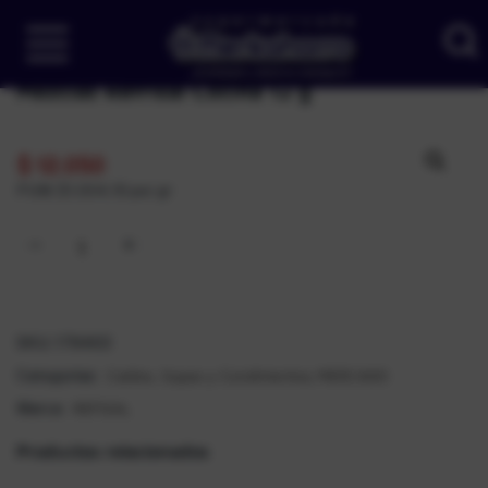
Mezclas Refrisal Cocina 12 g
$
12.050
PUM: $1.004,16 por gr
SKU:
179463
Caldos, Sopas y Condimentos
MERCADO
Categorías:
,
REFISAL
Marca:
Productos relacionados