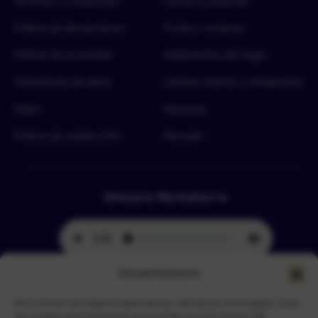
Términos y condiciones
Carnes y proteínas
Política de devoluciones
Frutas y verduras
Política de privacidad
Implementos del hogar
Tratamiento de datos
Lácteos, huevos y refrigerados
FAQ’s
Mascotas
Política de cookies (UE)
Mercado
Emisora Merkahorro
Consentimiento
Para ofrecer las mejores experiencias, utilizamos tecnologías como
Selecciona tu sede más cercana
las cookies para almacenar y/o acceder a la información del