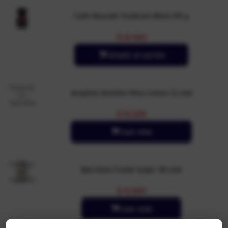
Café Nescafe Tradicion Black 85 g
$
18.900
Añadir al carrito
Producto
Arepitas Konchis Maíz Limón 12 und
no
disponible
$
15.000
Leer más
Producto
Barrilete Franki Super 40 und
no
disponible
$
10.900
Leer más