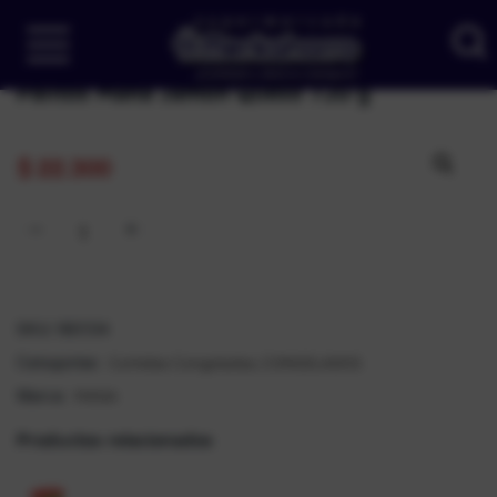
Palitos Mana Jamon Queso 720 g
$
22.300
SKU:
180134
Comidas Congeladas
CONGELADOS
Categorías:
,
MANA
Marca:
Productos relacionados