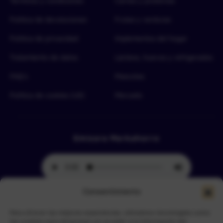
Términos y condiciones
Carnes y proteínas
Política de devoluciones
Frutas y verduras
Política de privacidad
Implementos del hogar
Tratamiento de datos
Lácteos, huevos y refrigerados
FAQ’s
Mascotas
Política de cookies (UE)
Mercado
Emisora Merkahorro
Consentimiento
Para ofrecer las mejores experiencias, utilizamos tecnologías como
Selecciona tu sede más cercana
las cookies para almacenar y/o acceder a la información del