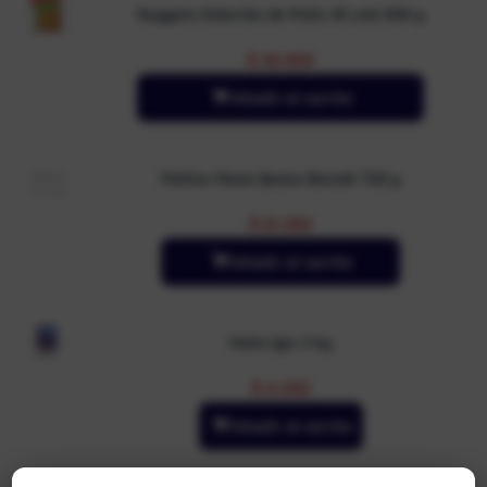
Nuggets Kokoriko de Pollo 20 und 300 g
$
30.900
Añadir al carrito
Palitos Mana Queso Bocadi 720 g
$
21.350
Añadir al carrito
Hielo Iglu 3 kg
$
4.250
Añadir al carrito