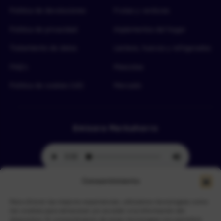
Política de devoluciones
Frutas y verduras
Política de privacidad
Implementos del hogar
Tratamiento de datos
Lácteos, huevos y refrigerados
FAQ’s
Mascotas
Política de cookies (UE)
Mercado
Emisora Merkahorro
Consentimiento
Para ofrecer las mejores experiencias, utilizamos tecnologías como
Selecciona tu sede más cercana
las cookies para almacenar y/o acceder a la información del
dispositivo. El consentimiento de estas tecnologías nos permitirá