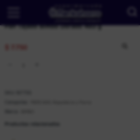
Pan Tajado Bimbo Dorado 460 g
$
7.750
SKU:
187755
MERCADO
Repostería y Parva
Categorías:
,
BIMBO
Marca:
Productos relacionados