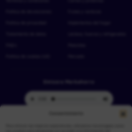
Términos y condiciones
Carnes y proteínas
Política de devoluciones
Frutas y verduras
Política de privacidad
Implementos del hogar
Tratamiento de datos
Lácteos, huevos y refrigerados
FAQ’s
Mascotas
Política de cookies (UE)
Mercado
Emisora Merkahorro
Consentimiento
Para ofrecer las mejores experiencias, utilizamos tecnologías como
Selecciona tu sede más cercana
las cookies para almacenar y/o acceder a la información del