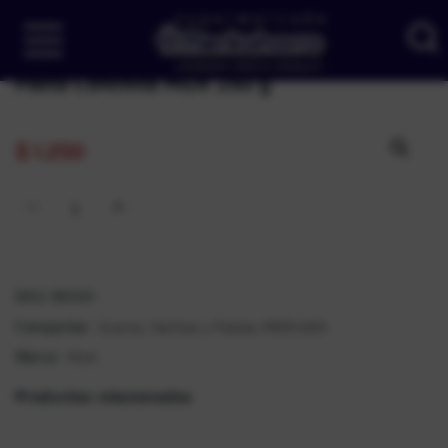
Pasta Conchita MUA 250 g
$
1.250
SKU:
181241
Granos, Harinas y Pastas
MERCADO
Categorías:
,
MUA
Marca:
Productos relacionados