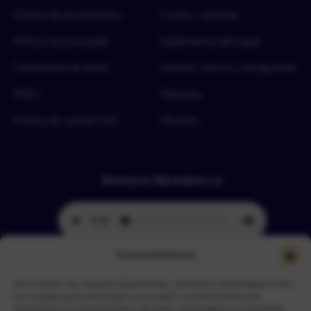
Política de devoluciones
Frutas y verduras
Política de privacidad
Implementos del hogar
Tratamiento de datos
Lácteos, huevos y refrigerados
FAQ’s
Mascotas
Política de cookies (UE)
Mercado
Emisora Merkahorro
Consentimiento
Para ofrecer las mejores experiencias, utilizamos tecnologías como
Selecciona tu sede más cercana
las cookies para almacenar y/o acceder a la información del
dispositivo. El consentimiento de estas tecnologías nos permitirá