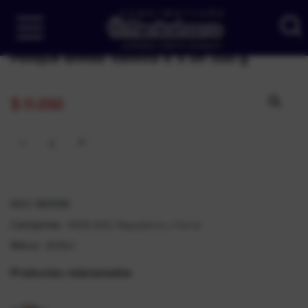
Ponque Bimbo Vainilla X 5 un 300 g
$
11.050
SKU:
180698
MERCADO
Repostería y Parva
Categorías:
,
BIMBO
Marca:
Productos relacionados