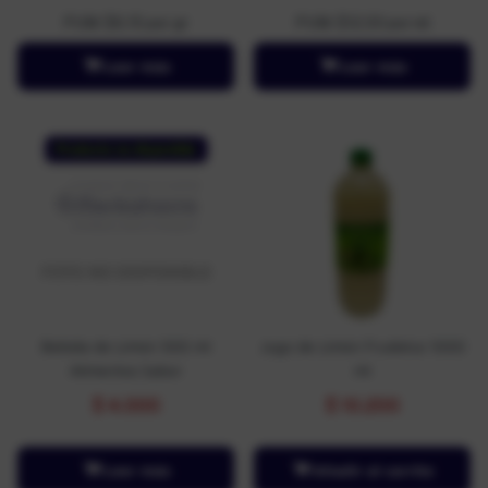
PUM: $6,15 por gr
PUM: $12,00 por ml
Leer más
Leer más
Producto no disponible
Bebida de Limón 500 ml
Jugo de Limón Frudelca 1000
Alimentos Sabor
ml
$
4.000
$
10.200
Leer más
Añadir al carrito