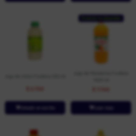
Producto no disponible
Jugo de Mandarina Frudelca
Jugo de Limón Frudelca 250 ml
1000 ml
$
2.750
$
7.700
Añadir al carrito
Leer más