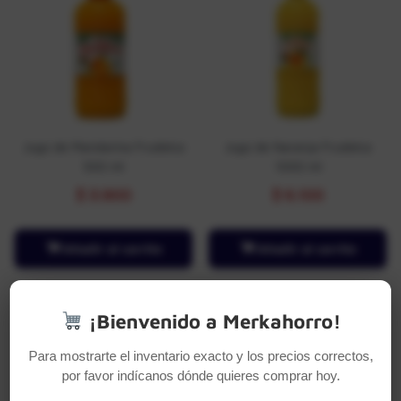
Jugo de Mandarina Frudelca
Jugo de Naranja Frudelca
500 ml
1000 ml
$
3.900
$
6.100
Añadir al carrito
Añadir al carrito
¡Bienvenido a Merkahorro!
Para mostrarte el inventario exacto y los precios correctos,
por favor indícanos dónde quieres comprar hoy.