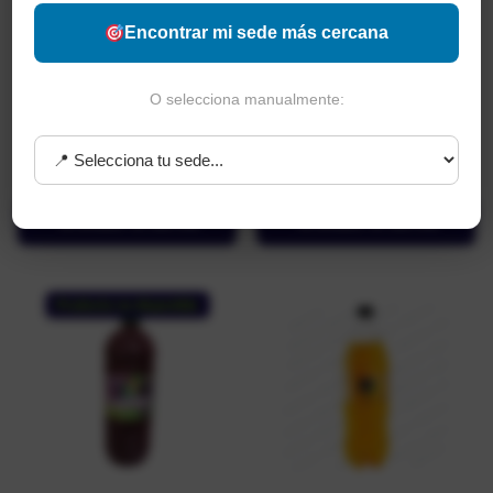
Encontrar mi sede más cercana
Jugo de Naranja Frudelca 250
Jugo de Naranja Frudelca 500
O selecciona manualmente:
ml
ml
$
2.200
$
3.750
Añadir al carrito
Añadir al carrito
Producto no disponible