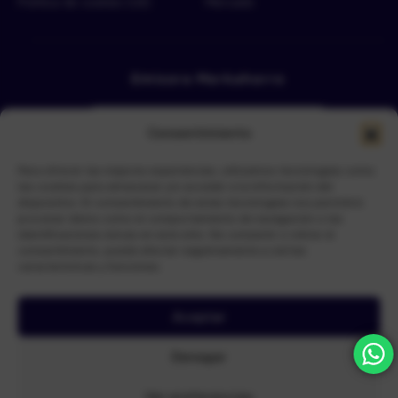
Política de cookies (UE)
Mercado
Emisora Merkahorro
Consentimiento
Para ofrecer las mejores experiencias, utilizamos tecnologías como
las cookies para almacenar y/o acceder a la información del
dispositivo. El consentimiento de estas tecnologías nos permitirá
procesar datos como el comportamiento de navegación o las
Selecciona tu sede más cercana
identificaciones únicas en este sitio. No consentir o retirar el
consentimiento, puede afectar negativamente a ciertas
características y funciones.
Aceptar
N.I.S Nueva Ingenieria de Sistemas
© Copyright 2026 –
| Todos
Denegar
los derechos reservados
Ver preferencias