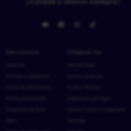
Sobre nosotros
Categorías Top
Acerca de
Aseo del hogar
Términos y condiciones
Carnes y proteínas
Política de devoluciones
Frutas y verduras
Política de privacidad
Implementos del hogar
Tratamiento de datos
Lácteos, huevos y refrigerados
FAQ’s
Mascotas