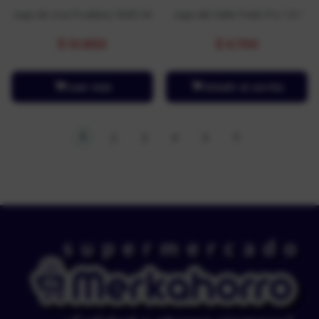
Jugo de Uva Frudelca 1000 ml
Jugo del Valle Fresh Fru 1.5 l
$
10.850
$
4.700
Leer más
Añadir al carrito
1
2
3
4
5