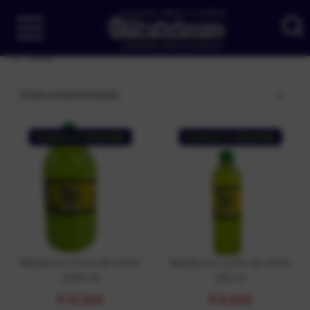
Filtrar
Orden predeterminado
Producto no disponible
Producto no disponible
Bebida con Zumo de Limón
Bebida con Zumo de Limón
2000 ml
500 ml
$
12.300
$
6.000