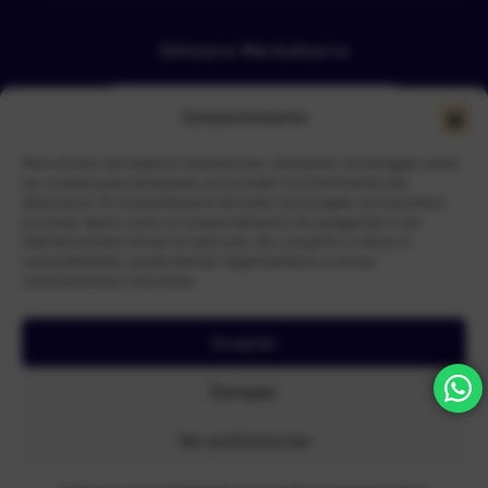
Emisora Merkahorro
Consentimiento
Para ofrecer las mejores experiencias, utilizamos tecnologías como
las cookies para almacenar y/o acceder a la información del
dispositivo. El consentimiento de estas tecnologías nos permitirá
procesar datos como el comportamiento de navegación o las
Selecciona tu sede más cercana
identificaciones únicas en este sitio. No consentir o retirar el
consentimiento, puede afectar negativamente a ciertas
características y funciones.
Aceptar
N.I.S Nueva Ingenieria de Sistemas
© Copyright 2026 –
| Todos
Denegar
los derechos reservados
Ver preferencias
0