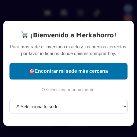
¡Bienvenido a Merkahorro!
Sobre nosotros
Categorías Top
Para mostrarte el inventario exacto y los precios correctos,
por favor indícanos dónde quieres comprar hoy.
Acerca de
Aseo del hogar
Términos y condiciones
Carnes y proteínas
Encontrar mi sede más cercana
Política de devoluciones
Frutas y verduras
O selecciona manualmente:
Política de privacidad
Implementos del hogar
Tratamiento de datos
Lácteos, huevos y refrigerados
FAQ’s
Mascotas
Política de cookies (UE)
Mercado