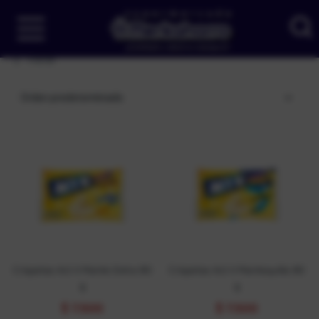
Filtrar
Orden predeterminado
Crispetas Act Ii Mante Extra 80
Crispetas Act Ii Mantequilla 80
g
g
$
7.500
$
7.500