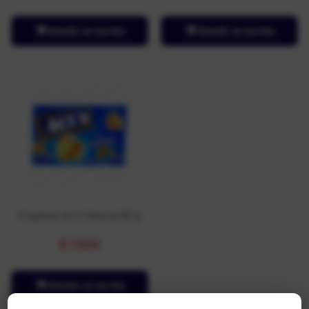
Añadir al carrito
Añadir al carrito
Crispetas Act Ii Natural 80 g
$
7.500
Añadir al carrito