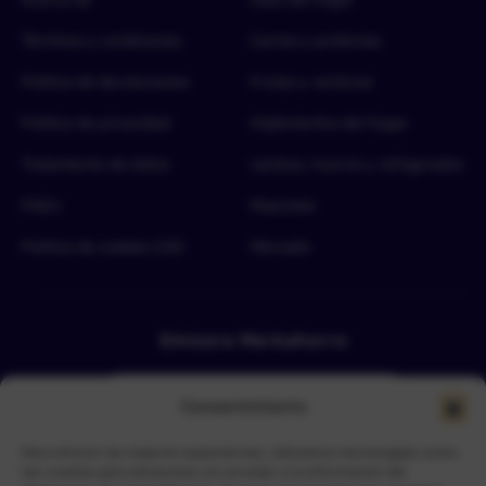
Términos y condiciones
Carnes y proteínas
Política de devoluciones
Frutas y verduras
Política de privacidad
Implementos del hogar
Tratamiento de datos
Lácteos, huevos y refrigerados
FAQ’s
Mascotas
Política de cookies (UE)
Mercado
Emisora Merkahorro
Consentimiento
Para ofrecer las mejores experiencias, utilizamos tecnologías como
las cookies para almacenar y/o acceder a la información del