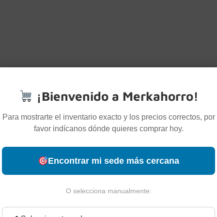
¡Bienvenido a Merkahorro!
Para mostrarte el inventario exacto y los precios correctos, por
favor indícanos dónde quieres comprar hoy.
Encontrar mi sede más cercana
O selecciona manualmente: