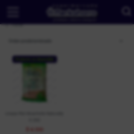
Filtrar
Orden predeterminado
Producto no disponible
Linaza Mol Alcachofa Naturally
X 250
$
4.100