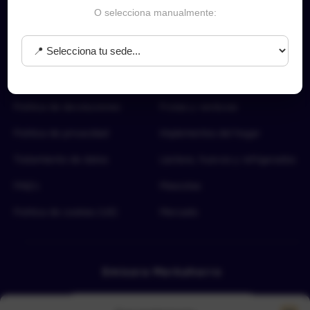
O selecciona manualmente:
Sobre nosotros
Categorías Top
Acerca de
Aseo del hogar
Términos y condiciones
Carnes y proteínas
Política de devoluciones
Frutas y verduras
Política de privacidad
Implementos del hogar
Tratamiento de datos
Lácteos, huevos y refrigerados
FAQ’s
Mascotas
Política de cookies (UE)
Mercado
Emisora Merkahorro