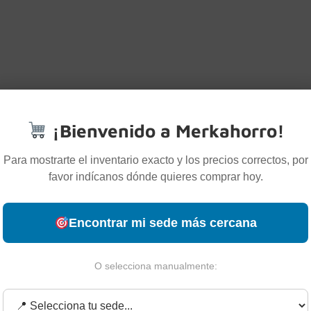
¡Bienvenido a Merkahorro!
Para mostrarte el inventario exacto y los precios correctos, por
favor indícanos dónde quieres comprar hoy.
Encontrar mi sede más cercana
O selecciona manualmente: