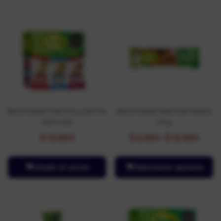
Barra Cereal Tosh Ara Lyne Fre
Barra Cereal Tosh Aran Nuece
Std 6 und
23 g
$
12.900
$
2.300
-
$
12.900
Añadir al carrito
Seleccionar opciones