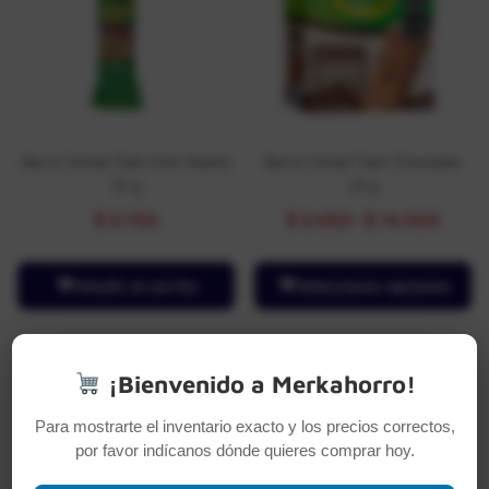
Barra Cereal Tosh Aran Nuece
Barra Cereal Tosh Chocolate
32 g
23 g
$
2.750
$
2.650
-
$
14.000
Añadir al carrito
Seleccionar opciones
¡Bienvenido a Merkahorro!
Para mostrarte el inventario exacto y los precios correctos,
por favor indícanos dónde quieres comprar hoy.