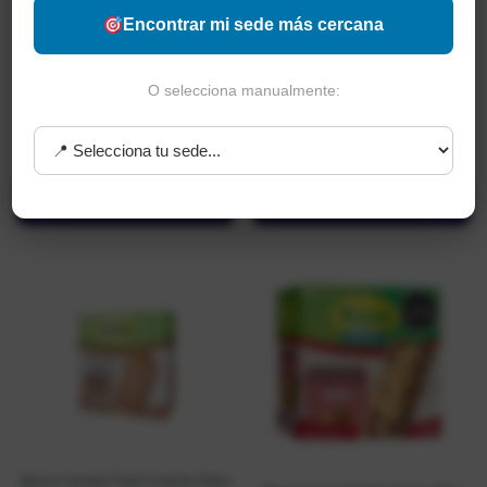
Encontrar mi sede más cercana
Barra Cereal Tosh Chocolate
Barra Cereal Tosh Crema Maní
O selecciona manualmente:
32 g
150 g
$
3.050
$
15.600
Añadir al carrito
Añadir al carrito
Barra Cereal Tosh Crema Maní