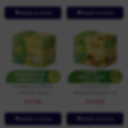
Añadir al carrito
Añadir al carrito
Aromatica Tosh Manza
Aromatica Tosh
Limoncillo 19.8 g
Maz.jen,lim.miel 20 und
$
5.750
$
11.500
Añadir al carrito
Añadir al carrito