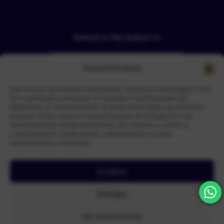
Emisora Merkahorro
Consentimiento
Para ofrecer las mejores experiencias, utilizamos tecnologías como
las cookies para almacenar y/o acceder a la información del
dispositivo. El consentimiento de estas tecnologías nos permitirá
procesar datos como el comportamiento de navegación o las
Selecciona tu sede más cercana
identificaciones únicas en este sitio. No consentir o retirar el
consentimiento, puede afectar negativamente a ciertas
características y funciones.
Aceptar
N.I.S Nueva Ingenieria de Sistemas
© Copyright 2026 –
| Todos
Denegar
los derechos reservados
Ver preferencias