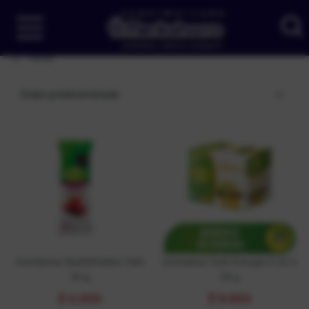
Filtrar
Orden predeterminado
Arandanos Deshidrtados Tosh
Aromatica Tosh Energia X 20 S
35 g
24 g
$
4.000
$
9.650