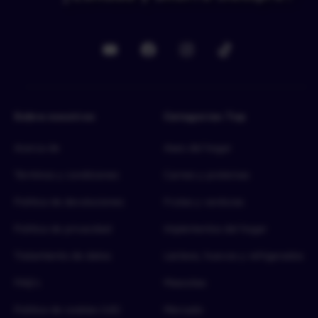
Sobre nosotros
Categorías Top
Acerca de
Aseo del hogar
Términos y condiciones
Carnes y proteínas
Política de devoluciones
Frutas y verduras
Política de privacidad
Implementos del hogar
Tratamiento de datos
Lácteos, huevos y refrigerados
FAQ’s
Mascotas
Política de cookies (UE)
Mercado