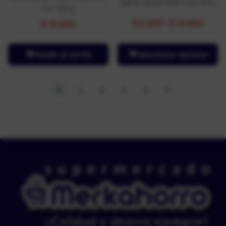
Barra Cereal Tosh Fresa 23 g
Cru 150 g
$
2.300
-
$
12.900
$
15.600
Añadir al carrito
Seleccionar opciones
1
2
3
4
5