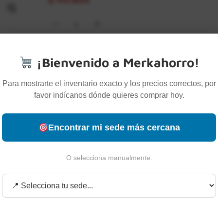
Añadir Al Carrito
¡Bienvenido a Merkahorro!
Para mostrarte el inventario exacto y los precios correctos, por
favor indícanos dónde quieres comprar hoy.
SKU:
187813
Aceites
MERCADO
Categorías:
,
Encontrar mi sede más cercana
PREMIER
Marca:
O selecciona manualmente: