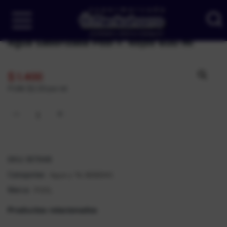
Agua Saborizada Pool F. Rojos 600 ml
$
1.400
PUM: $2,33 por ml
SKU:
187948
Agua y Té
BEBIDAS
Categorías:
,
POOL
Marca:
Productos relacionados