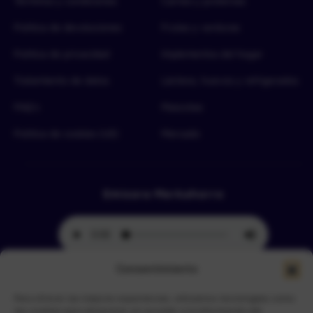
Términos y condiciones
Carnes y proteínas
Política de devoluciones
Frutas y verduras
Política de privacidad
Implementos del hogar
Tratamiento de datos
Lácteos, huevos y refrigerados
FAQ’s
Mascotas
Política de cookies (UE)
Mercado
Emisora Merkahorro
Consentimiento
Para ofrecer las mejores experiencias, utilizamos tecnologías como
Selecciona tu sede más cercana
las cookies para almacenar y/o acceder a la información del