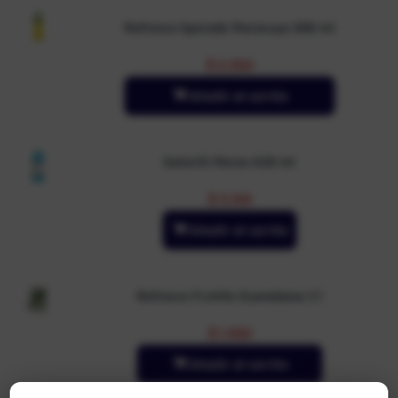
Refresco Sporade Maracuya 500 ml
$
2.550
Añadir al carrito
Gatorlit Moras 620 ml
$
5.100
Añadir al carrito
Refresco Frutiño Guanabana 2 l
$
1.000
Añadir al carrito