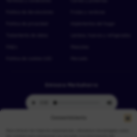
Términos y condiciones
Carnes y proteínas
Política de devoluciones
Frutas y verduras
Política de privacidad
Implementos del hogar
Tratamiento de datos
Lácteos, huevos y refrigerados
FAQ’s
Mascotas
Política de cookies (UE)
Mercado
Emisora Merkahorro
Consentimiento
Para ofrecer las mejores experiencias, utilizamos tecnologías como
Selecciona tu sede más cercana
las cookies para almacenar y/o acceder a la información del