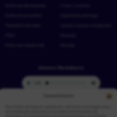
Política de devoluciones
Frutas y verduras
Política de privacidad
Implementos del hogar
Tratamiento de datos
Lácteos, huevos y refrigerados
FAQ’s
Mascotas
Política de cookies (UE)
Mercado
Emisora Merkahorro
Consentimiento
Para ofrecer las mejores experiencias, utilizamos tecnologías como
Selecciona tu sede más cercana
las cookies para almacenar y/o acceder a la información del
dispositivo. El consentimiento de estas tecnologías nos permitirá