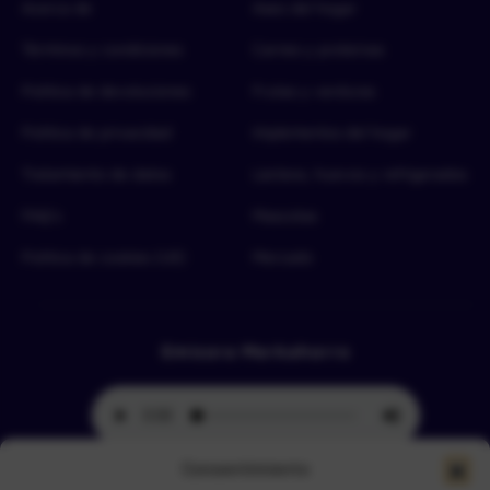
Acerca de
Aseo del hogar
Términos y condiciones
Carnes y proteínas
Política de devoluciones
Frutas y verduras
Política de privacidad
Implementos del hogar
Tratamiento de datos
Lácteos, huevos y refrigerados
FAQ’s
Mascotas
Política de cookies (UE)
Mercado
Emisora Merkahorro
Consentimiento