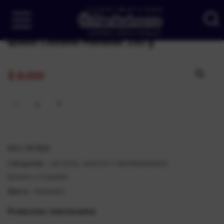
Queso Costeño Manases 250 g
$
8.000
SKU:
187829
LÁCTEOS, HUEVOS Y REFRIGERADOS
Categorías:
,
Quesos y Cuajadas
MANASES
Marca:
Productos relacionados