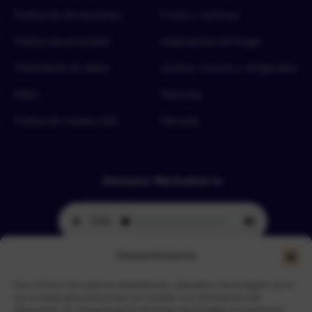
Política de devoluciones
Frutas y verduras
Política de privacidad
Implementos del hogar
Tratamiento de datos
Lácteos, huevos y refrigerados
FAQ’s
Mascotas
Política de cookies (UE)
Mercado
Emisora Merkahorro
Consentimiento
Para ofrecer las mejores experiencias, utilizamos tecnologías como
Selecciona tu sede más cercana
las cookies para almacenar y/o acceder a la información del
dispositivo. El consentimiento de estas tecnologías nos permitirá