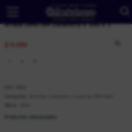
Arveja Zenu con Zanahoria X 300 X 2
$
11.050
SKU:
7693
Alimentos, Enlatados y Conservas
MERCADO
Categorías:
,
ZENU
Marca:
Productos relacionados