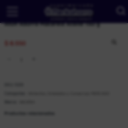
Atún Aburra Macarela Aceite 150 g
$
8.550
SKU:
1029
Alimentos, Enlatados y Conservas
MERCADO
Categorías:
,
ABURRA
Marca:
Productos relacionados