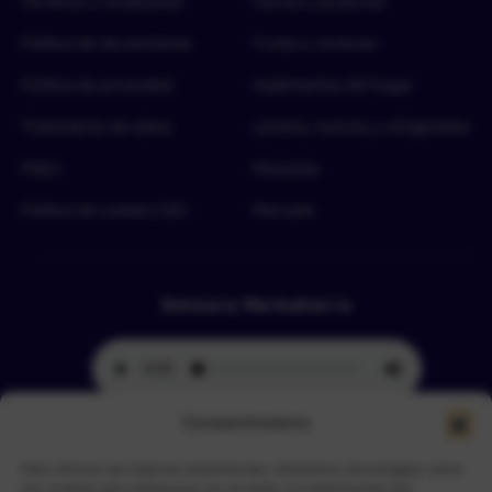
Términos y condiciones
Carnes y proteínas
Política de devoluciones
Frutas y verduras
Política de privacidad
Implementos del hogar
Tratamiento de datos
Lácteos, huevos y refrigerados
FAQ’s
Mascotas
Política de cookies (UE)
Mercado
Emisora Merkahorro
Consentimiento
Para ofrecer las mejores experiencias, utilizamos tecnologías como
Selecciona tu sede más cercana
las cookies para almacenar y/o acceder a la información del