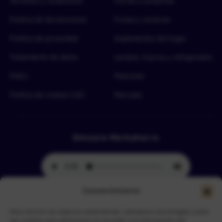
Términos y condiciones
Carnes y proteínas
Política de devoluciones
Frutas y verduras
Política de privacidad
Implementos del hogar
Tratamiento de datos
Lácteos, huevos y refrigerados
FAQ’s
Mascotas
Política de cookies (UE)
Mercado
Emisora Merkahorro
Consentimiento
Para ofrecer las mejores experiencias, utilizamos tecnologías como
Selecciona tu sede más cercana
las cookies para almacenar y/o acceder a la información del