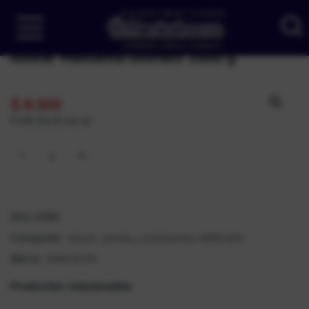
Azúcar Manuelita Dilufacil 2000 g
$
8.500
PUM: $4,25 por gr
SKU:
4390
Azúcar, panela y endulzantes
MERCADO
Categorías:
,
MANUELITA
Marca:
Productos relacionados