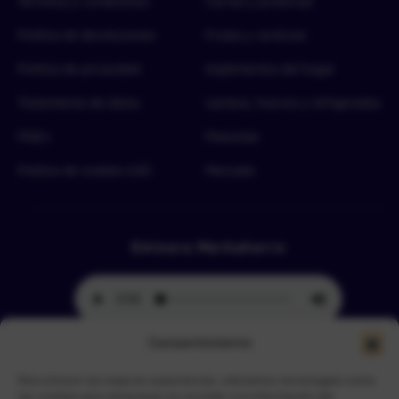
Términos y condiciones
Carnes y proteínas
Política de devoluciones
Frutas y verduras
Política de privacidad
Implementos del hogar
Tratamiento de datos
Lácteos, huevos y refrigerados
FAQ’s
Mascotas
Política de cookies (UE)
Mercado
Emisora Merkahorro
Consentimiento
Para ofrecer las mejores experiencias, utilizamos tecnologías como
Selecciona tu sede más cercana
las cookies para almacenar y/o acceder a la información del