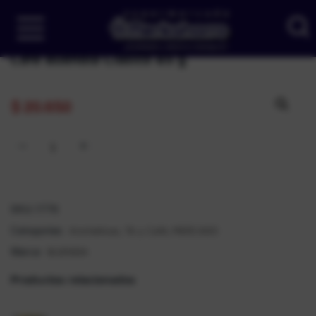
Café Buendia Clasico 85 g
$
20.650
SKU:
1776
Aromáticas, Té y Café
MERCADO
Categorías:
,
BUENDIA
Marca:
Productos relacionados