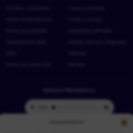
Términos y condiciones
Carnes y proteínas
Política de devoluciones
Frutas y verduras
Política de privacidad
Implementos del hogar
Tratamiento de datos
Lácteos, huevos y refrigerados
FAQ’s
Mascotas
Política de cookies (UE)
Mercado
Emisora Merkahorro
Consentimiento