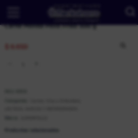
Carne Molida Pollo Friko 500 g
$
6.650
SKU:
4554
Carnes, frías y Embutidos
Categorías:
,
LÁCTEOS, HUEVOS Y REFRIGERADOS
SUPERPOLLO
Marca:
Productos relacionados