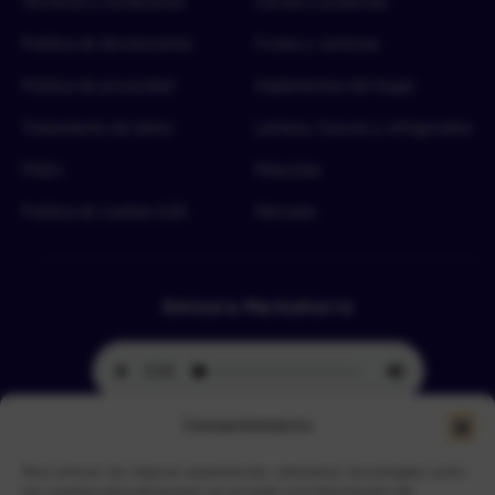
Términos y condiciones
Carnes y proteínas
Política de devoluciones
Frutas y verduras
Política de privacidad
Implementos del hogar
Tratamiento de datos
Lácteos, huevos y refrigerados
FAQ’s
Mascotas
Política de cookies (UE)
Mercado
Emisora Merkahorro
Consentimiento
Para ofrecer las mejores experiencias, utilizamos tecnologías como
Selecciona tu sede más cercana
las cookies para almacenar y/o acceder a la información del