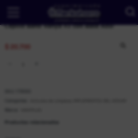
Cepillo Baño Vanya #3 con Base Azul
$
20.700
SKU:
179560
Artículos de Limpieza
IMPLEMENTOS DEL HOGAR
Categorías:
,
VANYPLAS
Marca:
Productos relacionados