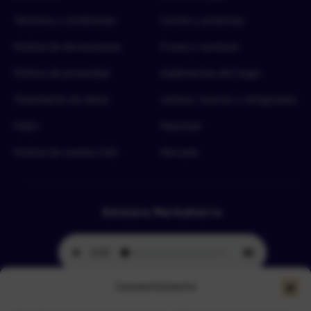
Términos y condiciones
Carnes y proteínas
Política de devoluciones
Frutas y verduras
Política de privacidad
Implementos del hogar
Tratamiento de datos
Lácteos, huevos y refrigerados
FAQ’s
Mascotas
Política de cookies (UE)
Mercado
Emisora Merkahorro
Consentimiento