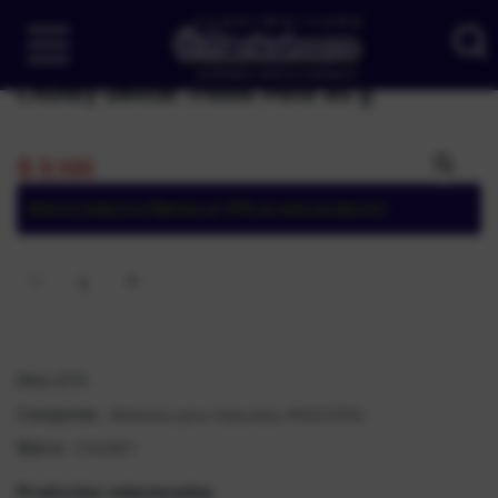
Chunky Delicat Trozos Pollo 80 g
$
3.100
Ahorra todos los Martes un 10% en este producto!
SKU:
2711
Alimento para mascotas
MASCOTAS
Categorías:
,
CHUNKY
Marca:
Productos relacionados