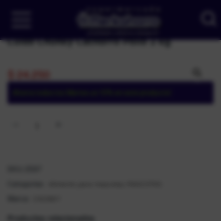
Cuido Chunky Cachorro Pollo 2 kg
$
24.250
Ahorra todos los Martes un 10% en este producto!
SKU:
2597
Alimento para mascotas
MASCOTAS
Categorías:
,
CHUNKY
Marca:
Productos relacionados