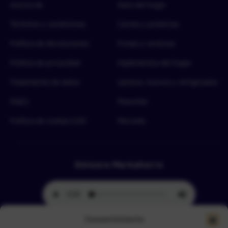
Acerca de
Aseo del hogar
Términos y condiciones
Carnes y proteínas
Política de devoluciones
Frutas y verduras
Política de privacidad
Implementos del hogar
Tratamiento de datos
Lácteos, huevos y refrigerados
FAQ’s
Mascotas
Política de cookies (UE)
Mercado
Emisora Merkahorro
Consentimiento