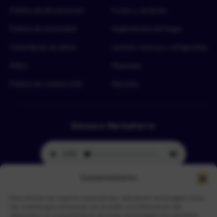
Política de devoluciones
Frutas y verduras
Política de privacidad
Implementos del hogar
Tratamiento de datos
Lácteos, huevos y refrigerados
FAQ’s
Mascotas
Política de cookies (UE)
Mercado
Emisora Merkahorro
Consentimiento
Para ofrecer las mejores experiencias, utilizamos tecnologías como
Selecciona tu sede más cercana
las cookies para almacenar y/o acceder a la información del
dispositivo. El consentimiento de estas tecnologías nos permitirá