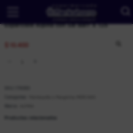
Esparcible Alpina con Sal Barr X 125
$
10.400
SKU:
176083
Mantequilla y Margarina
MERCADO
Categorías:
,
ALPINA
Marca:
Productos relacionados