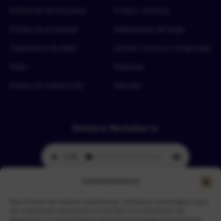
Política de devoluciones
Frutas y verduras
Política de privacidad
Implementos del hogar
Tratamiento de datos
Lácteos, huevos y refrigerados
FAQ’s
Mascotas
Política de cookies (UE)
Mercado
Emisora Merkahorro
Consentimiento
Para ofrecer las mejores experiencias, utilizamos tecnologías como
Selecciona tu sede más cercana
las cookies para almacenar y/o acceder a la información del
dispositivo. El consentimiento de estas tecnologías nos permitirá