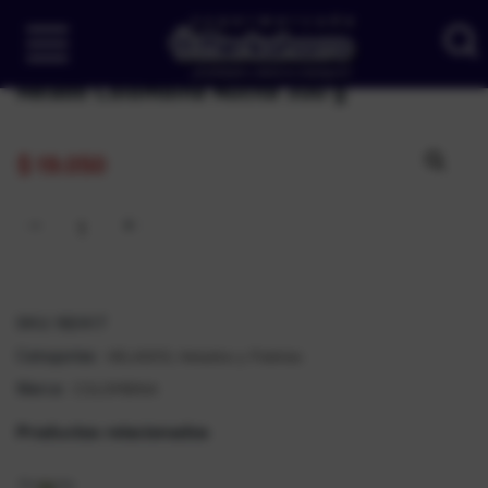
Helado Colombina Nucita 300 g
$
19.050
SKU:
182417
HELADOS
Helados y Paletas
Categorías:
,
COLOMBINA
Marca:
Productos relacionados
Producto