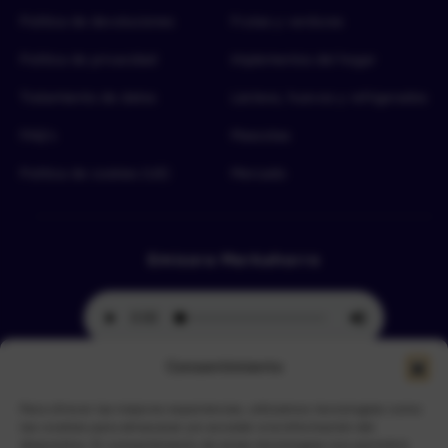
Política de devoluciones
Frutas y verduras
Política de privacidad
Implementos del hogar
Tratamiento de datos
Lácteos, huevos y refrigerados
FAQ’s
Mascotas
Política de cookies (UE)
Mercado
Emisora Merkahorro
Consentimiento
Para ofrecer las mejores experiencias, utilizamos tecnologías como
Selecciona tu sede más cercana
las cookies para almacenar y/o acceder a la información del
dispositivo. El consentimiento de estas tecnologías nos permitirá