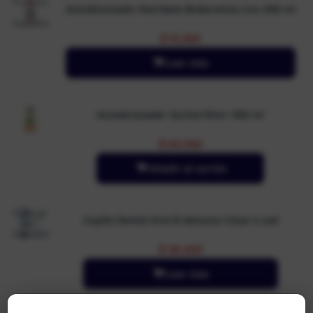
Producto
Acondicionador Nutribela Biokeratina Liso 200 ml
no
disponible
$
13.300
Leer más
Acondicionador Savital Elixir 490 ml
$
20.000
Añadir al carrito
Producto
Cepillo Dental Oral B Advance Clean 2 und
no
disponible
$
36.400
Leer más