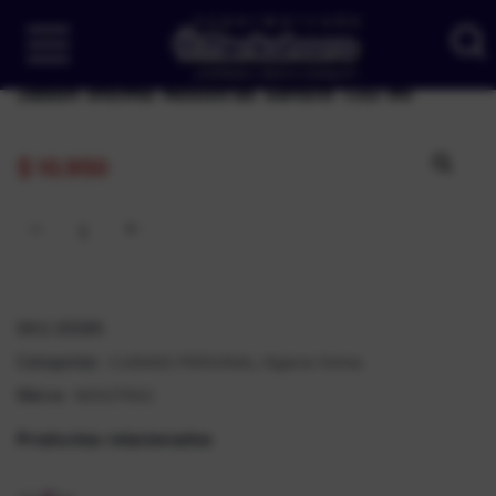
Jabón Intimo Nosotras Sensiti 130 ml
$
10.950
SKU:
25585
CUIDADO PERSONAL
Higiene Íntima
Categorías:
,
NOSOTRAS
Marca:
Productos relacionados