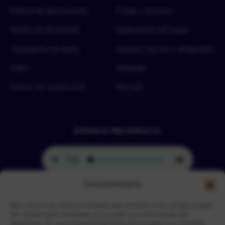
Política de devoluciones
Frutas y verduras
Política de privacidad
Implementos del hogar
Tratamiento de datos
Lácteos, huevos y refrigerados
FAQ’s
Mascotas
Política de cookies (UE)
Mercado
Emisora Merkahorro
Consentimiento
Para ofrecer las mejores experiencias, utilizamos tecnologías como
Selecciona tu sede más cercana
las cookies para almacenar y/o acceder a la información del
dispositivo. El consentimiento de estas tecnologías nos permitirá