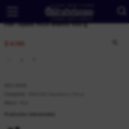
Pan Tajado MUA Blanco 450 g
$
4.150
SKU:
10034
MERCADO
Repostería y Parva
Categorías:
,
MUA
Marca:
Productos relacionados