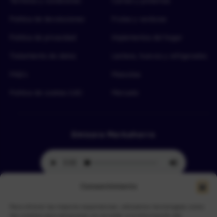
Términos y condiciones
Carnes y proteínas
Política de devoluciones
Frutas y verduras
Política de privacidad
Implementos del hogar
Tratamiento de datos
Lácteos, huevos y refrigerados
FAQ’s
Mascotas
Política de cookies (UE)
Mercado
Emisora Merkahorro
Consentimiento
Para ofrecer las mejores experiencias, utilizamos tecnologías como
Selecciona tu sede más cercana
las cookies para almacenar y/o acceder a la información del