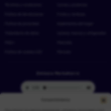
Términos y condiciones
Carnes y proteínas
Política de devoluciones
Frutas y verduras
Política de privacidad
Implementos del hogar
Tratamiento de datos
Lácteos, huevos y refrigerados
FAQ’s
Mascotas
Política de cookies (UE)
Mercado
Emisora Merkahorro
Consentimiento
Para ofrecer las mejores experiencias, utilizamos tecnologías como