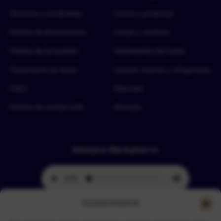
Términos y condiciones
Carnes y proteínas
Política de devoluciones
Frutas y verduras
Política de privacidad
Implementos del hogar
Tratamiento de datos
Lácteos, huevos y refrigerados
FAQ’s
Mascotas
Política de cookies (UE)
Mercado
Emisora Merkahorro
Consentimiento