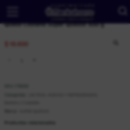
Queso Costeño Super Quesos 500 g
$
16.600
SKU:
178292
LÁCTEOS, HUEVOS Y REFRIGERADOS
Categorías:
,
Quesos y Cuajadas
SUPER QUESOS
Marca:
Productos relacionados