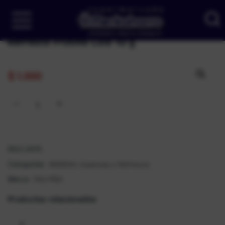
Refresco Frutiño Lulo 10 g
$
1.000
SKU:
2415
BEBIDAS
Gaseosas y Refrescos
Categorías:
,
FRUTIÑO
Marca:
Productos relacionados