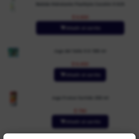
Bebida Hidratante Flashlyte Cocolim X 625
$
6.600
Añadir al carrito
Jugo del Valle X 6 188 ml
$
6.450
Añadir al carrito
Jugo Frutssi Surtido 250 ml
$
790
Añadir al carrito