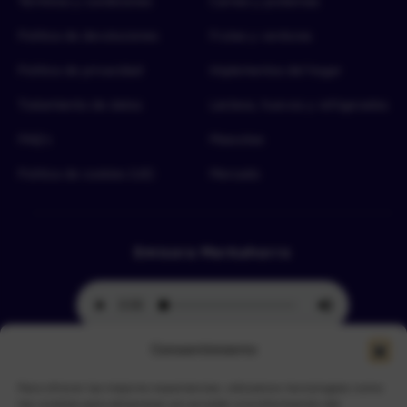
Términos y condiciones
Carnes y proteínas
Política de devoluciones
Frutas y verduras
Política de privacidad
Implementos del hogar
Tratamiento de datos
Lácteos, huevos y refrigerados
FAQ’s
Mascotas
Política de cookies (UE)
Mercado
Emisora Merkahorro
Consentimiento
Para ofrecer las mejores experiencias, utilizamos tecnologías como
Selecciona tu sede más cercana
las cookies para almacenar y/o acceder a la información del