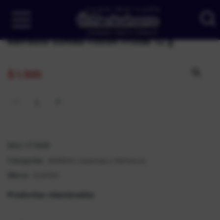
Refresco Suntea Fusion Frutas 12 g
$
1.500
SKU:
177939
BEBIDAS
Gaseosas y Refrescos
Categorías:
,
SUNTEA
Marca:
Productos relacionados