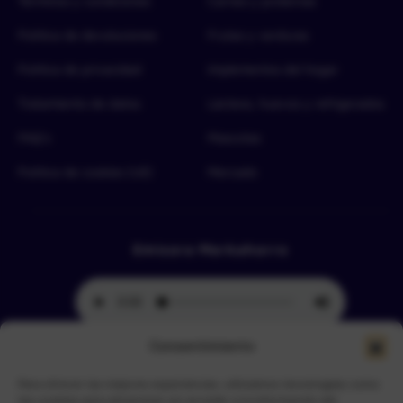
Términos y condiciones
Carnes y proteínas
Política de devoluciones
Frutas y verduras
Política de privacidad
Implementos del hogar
Tratamiento de datos
Lácteos, huevos y refrigerados
FAQ’s
Mascotas
Política de cookies (UE)
Mercado
Emisora Merkahorro
Consentimiento
Para ofrecer las mejores experiencias, utilizamos tecnologías como
Selecciona tu sede más cercana
las cookies para almacenar y/o acceder a la información del