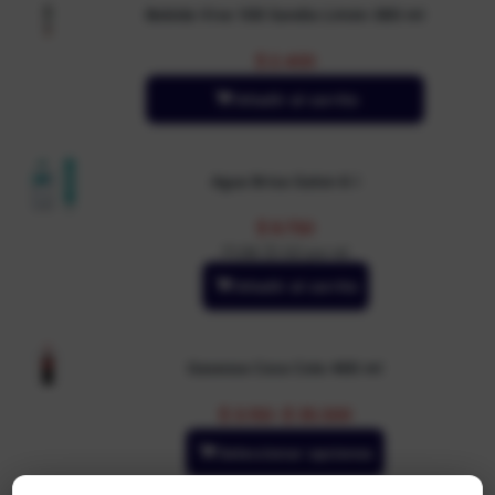
Bebida Vive 100 Sandia Limón 380 ml
$
2.400
Añadir al carrito
Agua Brisa Galon 6 l
$
9.750
PUM: $1,62 por ml
Añadir al carrito
Gaseosa Coca Cola 400 ml
$
3.150
-
$
35.500
Seleccionar opciones