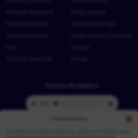
Términos y condiciones
Carnes y proteínas
Política de devoluciones
Frutas y verduras
Política de privacidad
Implementos del hogar
Tratamiento de datos
Lácteos, huevos y refrigerados
FAQ’s
Mascotas
Política de cookies (UE)
Mercado
Emisora Merkahorro
Consentimiento
Para ofrecer las mejores experiencias, utilizamos tecnologías como
Selecciona tu sede más cercana
las cookies para almacenar y/o acceder a la información del