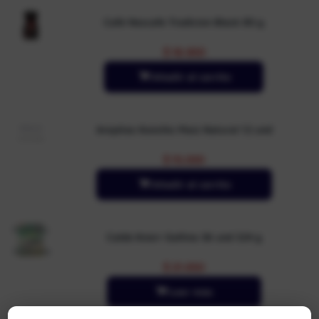
Café Nescafe Tradicion Black 85 g
$
18.900
Añadir al carrito
Arepitas Konchis Maíz Natural 12 und
$
15.000
Añadir al carrito
Producto
Caldo Knorr Gallina 36 und 324 g
no
disponible
$
21.650
Leer más