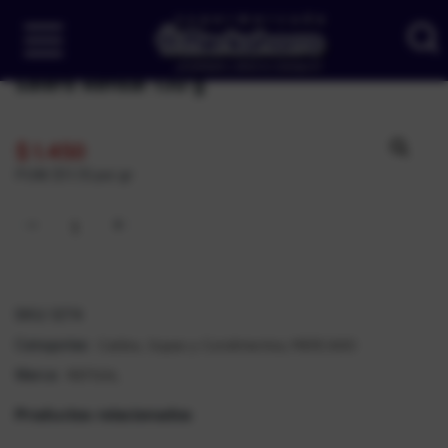
Salero Refisal 130 g
$
1.450
PUM: $11,15 por gr
SKU:
1274
Caldos, Sopas y Condimentos
MERCADO
Categorías:
,
REFISAL
Marca:
Productos relacionados