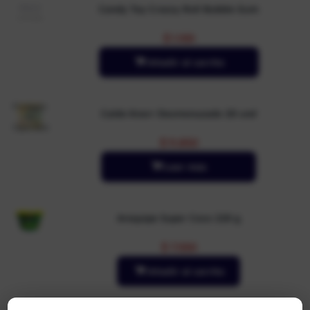
Candy Toy Crazzy Roll Bubble Gum
$
1.100
Añadir al carrito
Producto
Caldo Knorr Desmenuzado 20 und
no
disponible
$
11.850
Leer más
Arequipe Super Coco 220 g
$
7.550
Añadir al carrito