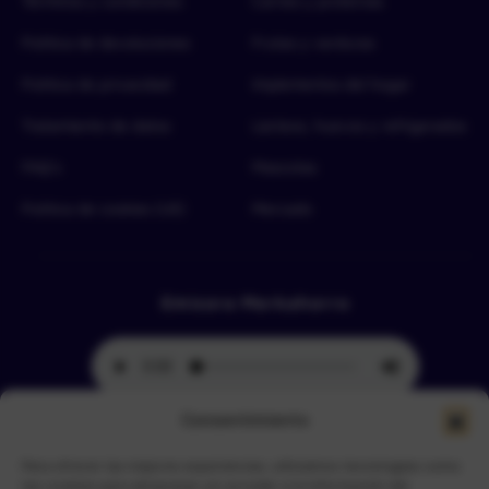
Términos y condiciones
Carnes y proteínas
Política de devoluciones
Frutas y verduras
Política de privacidad
Implementos del hogar
Tratamiento de datos
Lácteos, huevos y refrigerados
FAQ’s
Mascotas
Política de cookies (UE)
Mercado
Emisora Merkahorro
Consentimiento
Para ofrecer las mejores experiencias, utilizamos tecnologías como
Selecciona tu sede más cercana
las cookies para almacenar y/o acceder a la información del