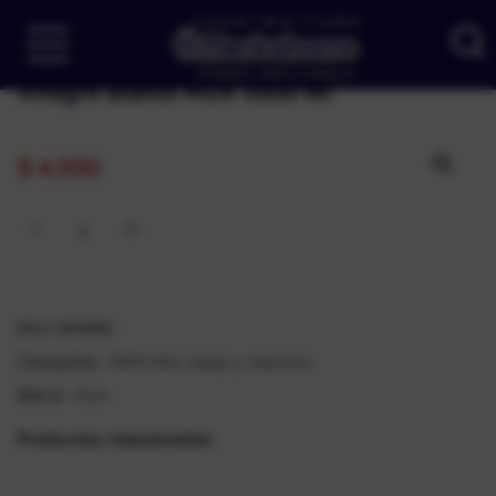
Vinagre Blanco MUA 3000 ml
$
4.650
SKU:
184686
MERCADO
Salsas y Aderezos
Categorías:
,
MUA
Marca:
Productos relacionados